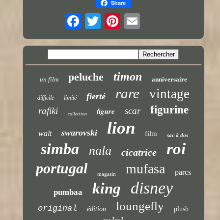
Share
timon
peluche
un film
anniversaire
rare
vintage
fierté
difficile
limité
figurine
rafiki
scar
figure
collection
lion
swarovski
walt
film
sac à dos
simba
roi
nala
cicatrice
portugal
mufasa
parcs
magasin
disney
king
pumbaa
loungefly
original
édition
plush