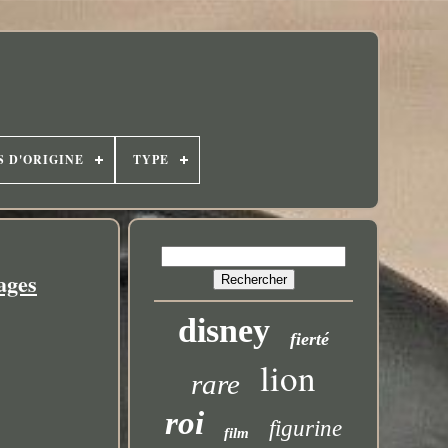
S D'ORIGINE
TYPE
ages
disney
fierté
lion
rare
roi
figurine
film