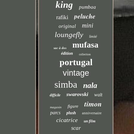
king
pumbaa
peluche
rafiki
mini
original
loungefly
limité
mufasa
sac à dos
édition
collection
portugal
vintage
simba
nala
swarovski
walt
difficile
timon
figure
magasin
parcs
plush
anniversaire
cicatrice
un film
scar