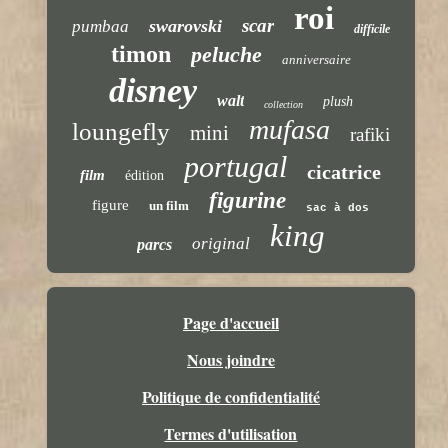
roi
scar
swarovski
pumbaa
difficile
timon
peluche
anniversaire
disney
walt
plush
collection
mufasa
loungefly
mini
rafiki
portugal
cicatrice
film
édition
figurine
figure
un film
sac à dos
king
original
parcs
Page d'accueil
Nous joindre
Politique de confidentialité
Termes d'utilisation