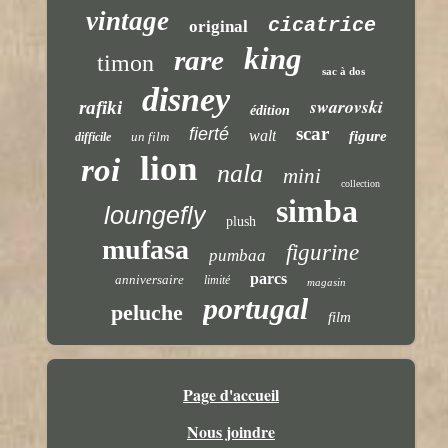
vintage
cicatrice
original
king
rare
timon
sac à dos
disney
swarovski
rafiki
édition
scar
fierté
walt
figure
un film
difficile
lion
roi
nala
mini
collection
simba
loungefly
plush
mufasa
figurine
pumbaa
parcs
anniversaire
limité
magasin
portugal
peluche
film
Page d'accueil
Nous joindre