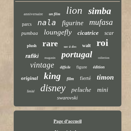
lion
simba
anniversaire
un film
mufasa
nala
figurine
parcs
loungefly
cicatrice
scar
pumbaa
roi
rare
walt
plush
sac à dos
portugal
rafiki
magasin
collection
vintage
figure
édition
difficile
king
timon
fierté
original
film
disney
peluche
mini
limité
swarovski
Page d'accueil