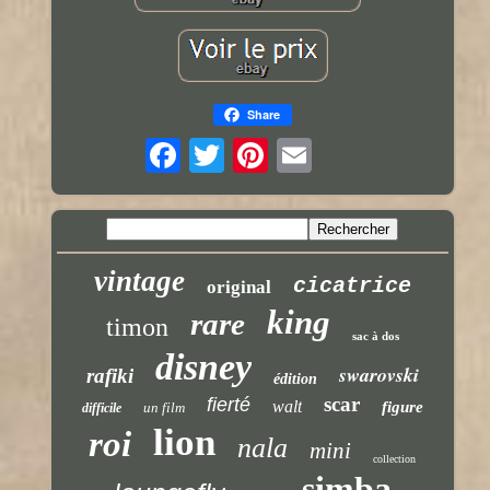
Share
vintage
cicatrice
original
king
rare
timon
sac à dos
disney
swarovski
rafiki
édition
scar
fierté
walt
figure
un film
difficile
lion
roi
nala
mini
collection
simba