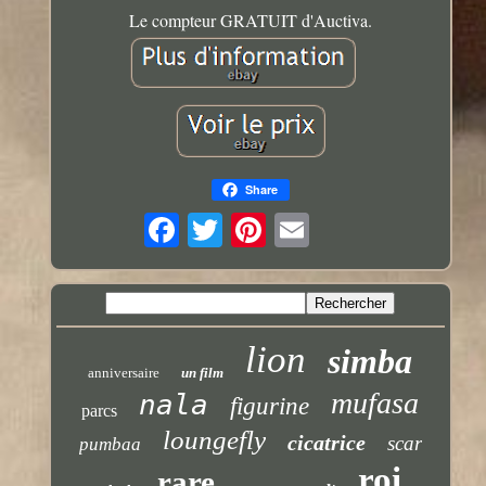
Le compteur GRATUIT d'Auctiva.
Share
lion
simba
anniversaire
un film
mufasa
nala
figurine
parcs
loungefly
cicatrice
scar
pumbaa
roi
rare