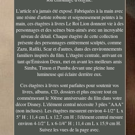
L'article n'a jamais été exposé. Fabriquées à la main avec
une résine d'artiste robuste et soigneusement peintes à la
main, ces étagères à livres Le Roi Lion donnent vie à des
personnages et des scènes bien-aimés avec un incroyable
niveau de détail. Chaque étagère de cette collection
présente des personnages entièrement sculptés, comme
Zazu, Rafiki, Scar et d'autres, dans des environnements
familiers inspirés du film. L'étagère centrale, arrivant en
tant qu'Émission Deux, met en avant les meilleurs amis
Simba, Timon et Pumba devant une pleine lune
lumineuse qui éclaire derrière eux.
Ces étagères à livres sont parfaites pour soutenir vos
livres, albums, CD, dossiers et plus encore tout en
commémorant le 30ème anniversaire du film dans votre
décor Disney. L'élément central nécessite 3 piles "AAA"
(non incluses). Les étagères mesurent environ 4-1/2" L x
5" H ; 11,4 cm L x 12,7 cm H ; l'élément central mesure
environ 4-1/2" L x 6-1/4" H ; 11,4 cm L x 15,9 cm H.
Suivez les vues de la page avec.