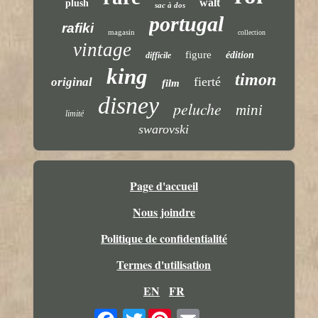
walt
plush
sac à dos
portugal
rafiki
magasin
collection
vintage
figure
édition
difficile
king
timon
fierté
original
film
disney
peluche
mini
limité
swarovski
Page d'accueil
Nous joindre
Politique de confidentialité
Termes d'utilisation
EN
FR
Twitter