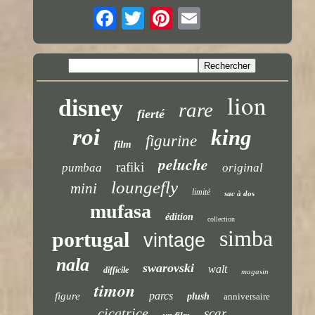
lion
disney
rare
fierté
roi
king
figurine
film
peluche
rafiki
pumbaa
original
loungefly
mini
limité
sac à dos
mufasa
édition
collection
simba
portugal
vintage
nala
swarovski
walt
difficile
magasin
timon
parcs
figure
plush
anniversaire
cicatrice
scar