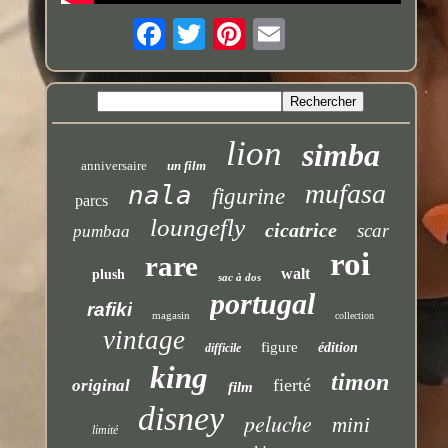
lion
simba
anniversaire
un film
mufasa
nala
figurine
parcs
loungefly
cicatrice
scar
pumbaa
roi
rare
walt
plush
sac à dos
portugal
rafiki
magasin
collection
vintage
figure
édition
difficile
king
timon
fierté
original
film
disney
peluche
mini
limité