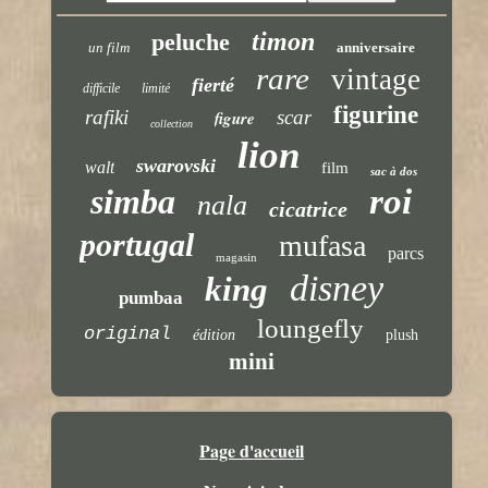
timon
peluche
un film
anniversaire
rare
vintage
fierté
difficile
limité
figurine
rafiki
scar
figure
collection
lion
swarovski
walt
film
sac à dos
simba
roi
nala
cicatrice
portugal
mufasa
parcs
magasin
disney
king
pumbaa
loungefly
original
édition
plush
mini
Page d'accueil