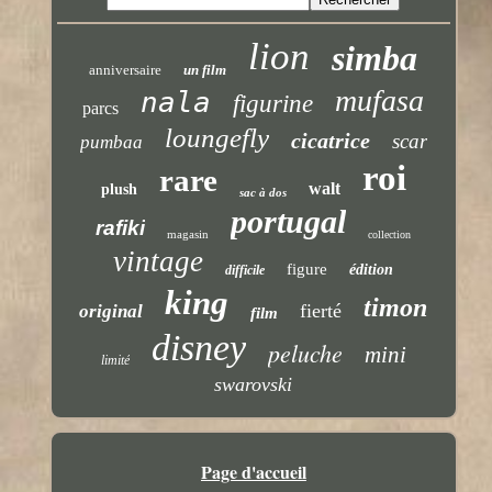
lion
simba
anniversaire
un film
mufasa
nala
figurine
parcs
loungefly
cicatrice
scar
pumbaa
roi
rare
walt
plush
sac à dos
portugal
rafiki
magasin
collection
vintage
figure
édition
difficile
king
timon
fierté
original
film
disney
peluche
mini
limité
swarovski
Page d'accueil