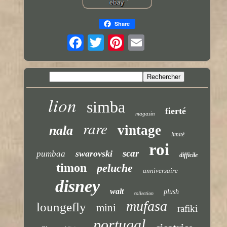
Share
lion
simba
fierté
magasin
rare
vintage
nala
limité
roi
scar
swarovski
pumbaa
difficile
timon
peluche
anniversaire
disney
walt
plush
collection
mufasa
loungefly
mini
rafiki
portugal