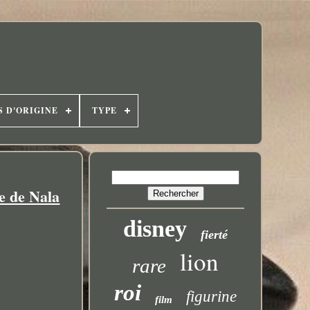
S D'ORIGINE
TYPE
e de Nala
disney
fierté
lion
rare
roi
figurine
film