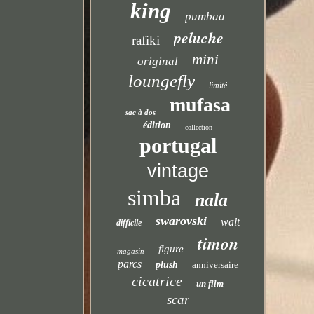
king
pumbaa
peluche
rafiki
mini
original
loungefly
limité
mufasa
sac à dos
édition
collection
portugal
vintage
simba
nala
swarovski
walt
difficile
timon
figure
magasin
parcs
plush
anniversaire
cicatrice
un film
scar