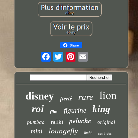
Share
lion
disney
rare
fierté
roi
king
figurine
film
peluche
rafiki
pumbaa
original
loungefly
mini
limité
sac à dos