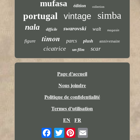
mufasa
édition
collection
simba
portugal
vintage
nala
swarovski
walt
difficile
magasin
timon
parcs
figure
plush
anniversaire
cicatrice
scar
un film
Page d'accueil
Nous joindre
Politique de confidentialité
Termes d'utilisation
EN
FR
Twitter