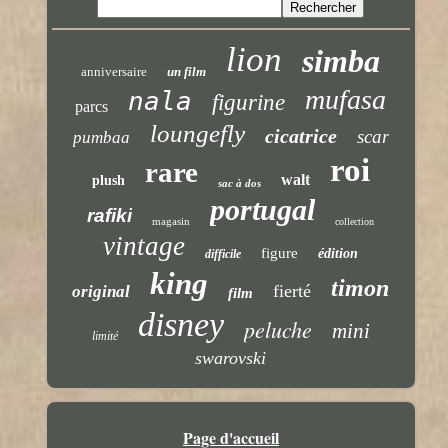
lion
simba
anniversaire
un film
mufasa
nala
figurine
parcs
loungefly
cicatrice
scar
pumbaa
roi
rare
walt
plush
sac à dos
portugal
rafiki
magasin
collection
vintage
figure
édition
difficile
king
timon
fierté
original
film
disney
peluche
mini
limité
swarovski
Page d'accueil