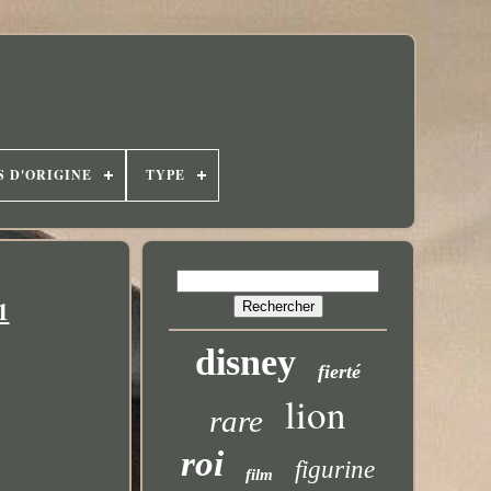
S D'ORIGINE
TYPE
1
disney
fierté
lion
rare
roi
figurine
film