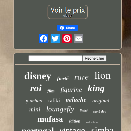
Share
lion
disney
rare
fierté
roi
king
figurine
film
peluche
rafiki
pumbaa
original
loungefly
mini
limité
sac à dos
mufasa
édition
collection
simba
portugal
vintage