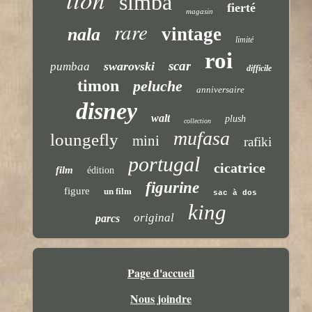
simba
fierté
magasin
rare
vintage
nala
limité
roi
scar
swarovski
pumbaa
difficile
timon
peluche
anniversaire
disney
walt
plush
collection
mufasa
loungefly
mini
rafiki
portugal
cicatrice
film
édition
figurine
figure
un film
sac à dos
king
original
parcs
Page d'accueil
Nous joindre