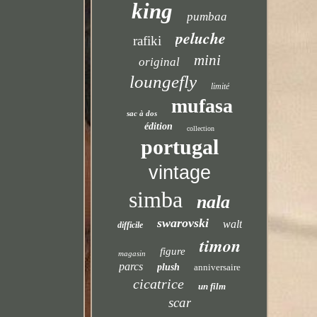
king
pumbaa
peluche
rafiki
mini
original
loungefly
limité
mufasa
sac à dos
édition
collection
portugal
vintage
simba
nala
swarovski
walt
difficile
timon
figure
magasin
parcs
plush
anniversaire
cicatrice
un film
scar