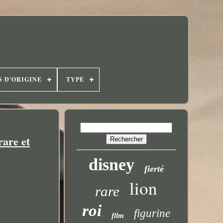
S D'ORIGINE
TYPE
rare et
disney
fierté
lion
rare
roi
figurine
film