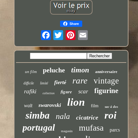
Share
timon
peluche
un film
anniversaire
rare
vintage
fierté
difficile
limité
figurine
rafiki
scar
figure
collection
lion
swarovski
walt
film
sac à dos
simba
roi
nala
cicatrice
portugal
mufasa
parcs
magasin