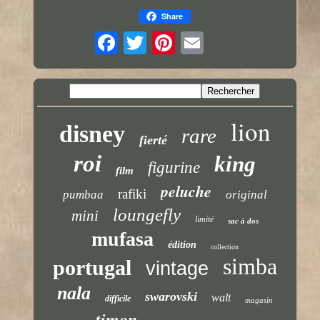
Share
lion
disney
rare
fierté
roi
king
figurine
film
peluche
rafiki
pumbaa
original
loungefly
mini
limité
sac à dos
mufasa
édition
collection
simba
portugal
vintage
nala
swarovski
walt
difficile
magasin
timon