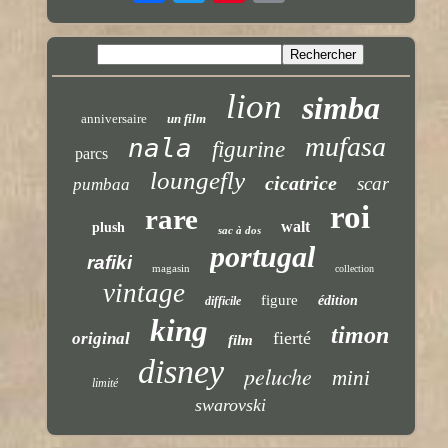
lion
simba
anniversaire
un film
mufasa
nala
figurine
parcs
loungefly
cicatrice
scar
pumbaa
roi
rare
walt
plush
sac à dos
portugal
rafiki
magasin
collection
vintage
figure
édition
difficile
king
timon
fierté
original
film
disney
peluche
mini
limité
swarovski